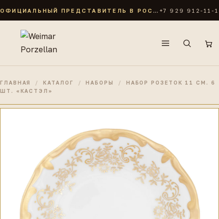
ОФИЦИАЛЬНЫЙ ПРЕДСТАВИТЕЛЬ В РОССИИ
+7 929 912-11-1
ПОИСК ПО КАТАЛОГУ
Симфония золотая
Анна Амалия
Кастэл
Роза Золотая
ГЛАВНАЯ
/
КАТАЛОГ
/
НАБОРЫ
/
НАБОР РОЗЕТОК 11 СМ. 6
ШТ. «КАСТЭЛ»